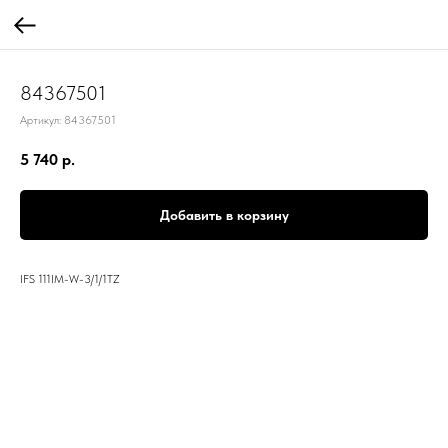
84367501
Артикул:
84367501
5 740
р.
Добавить в корзину
IFS 111IM-W-3/1/1TZ