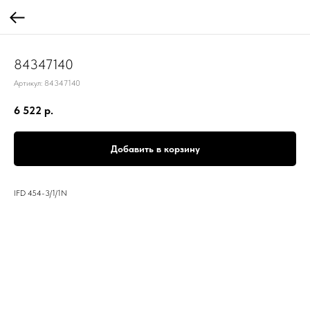
84347140
Артикул:
84347140
6 522
р.
Добавить в корзину
IFD 454-3/1/1N