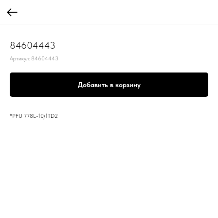
84604443
Артикул:
84604443
Добавить в корзину
*PFU 778L-10/1TD2