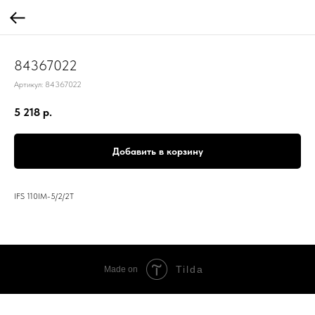
84367022
Артикул:
84367022
5 218
р.
Добавить в корзину
IFS 110IM-5/2/2T
Tilda
Made on