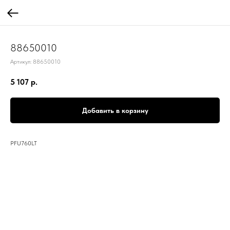
88650010
Артикул:
88650010
5 107
р.
Добавить в корзину
PFU760LT