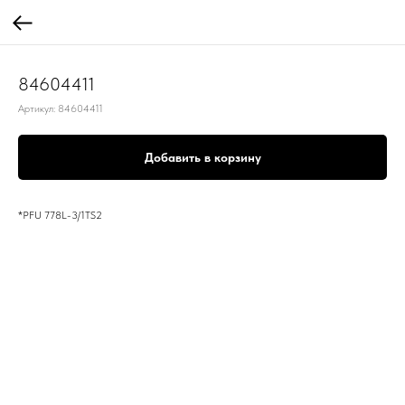
84604411
Артикул:
84604411
Добавить в корзину
*PFU 778L-3/1TS2