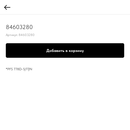
84603280
Артикул:
84603280
Добавить в корзину
*PFS 778D-5/1T/N