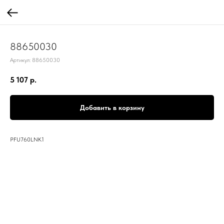
88650030
Артикул:
88650030
5 107
р.
Добавить в корзину
PFU760LNK1