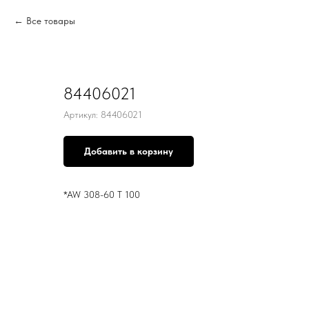
Все товары
84406021
Артикул:
84406021
Добавить в корзину
*AW 308-60 T 100