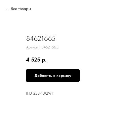
Все товары
84621665
Артикул:
84621665
4 525
р.
Добавить в корзину
IFD 258-10/2WI