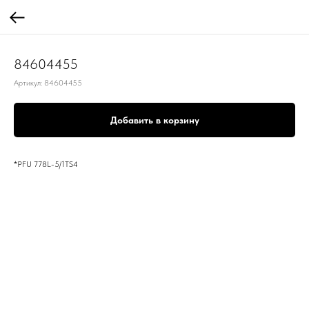
84604455
Артикул:
84604455
Добавить в корзину
*PFU 778L-5/1TS4