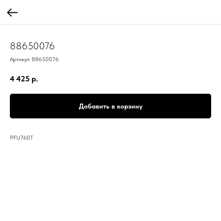
88650076
Артикул:
88650076
4 425
р.
Добавить в корзину
PFU760T