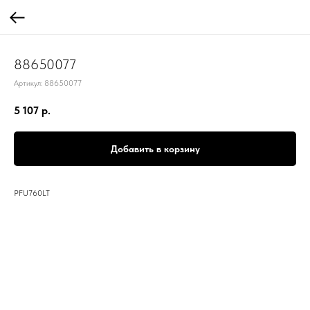
88650077
Артикул:
88650077
5 107
р.
Добавить в корзину
PFU760LT