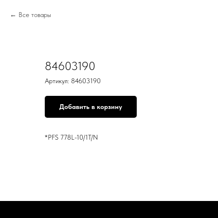
Все товары
84603190
Артикул:
84603190
Добавить в корзину
*PFS 778L-10/1T/N