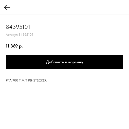
84395101
Артикул:
84395101
11 369
р.
Добавить в корзину
PFA 700 T MIT PB-STECKER