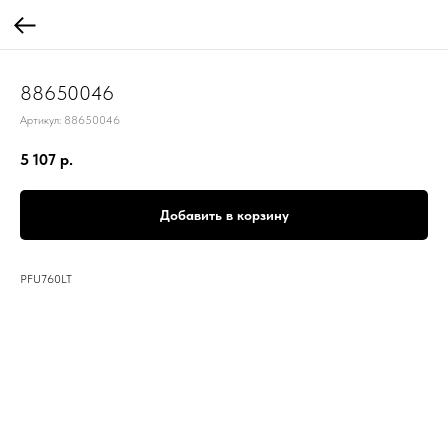
88650046
Артикул:
88650046
5 107
р.
Добавить в корзину
PFU760LT