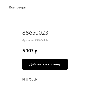
Все товары
88650023
Артикул:
88650023
5 107
р.
Добавить в корзину
PFU760LN