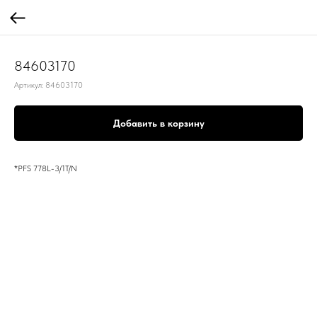
84603170
Артикул:
84603170
Добавить в корзину
*PFS 778L-3/1T/N