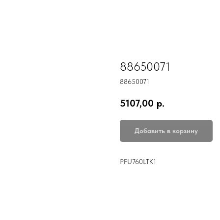
88650071
88650071
5107,00
р.
Добавить в корзину
PFU760LTK1