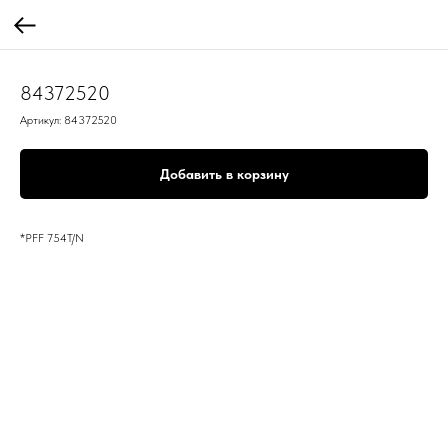
84372520
Артикул:
84372520
Добавить в корзину
*PFF 754T/N