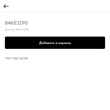
84603290
Артикул:
84603290
Добавить в корзину
*PFS 778D-10/1T/N