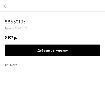
88650135
Артикул:
88650135
5 107
р.
Добавить в корзину
PFU760LT